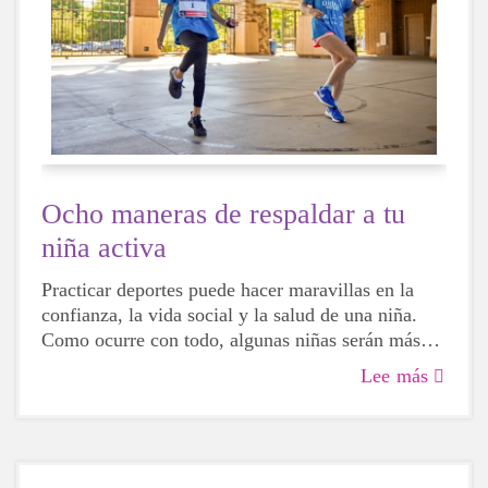
Ocho maneras de respaldar a tu
niña activa
Practicar deportes puede hacer maravillas en la
confianza, la vida social y la salud de una niña.
Como ocurre con todo, algunas niñas serán más
hábiles que otras, pero eso no significa que no
Lee más
deban intentarlo. Para bien o para mal, al probar
diferentes actividades, las niñas podrán descubrir
más sobre sí mismas, qué les hace felices y qué
opciones les gustaría elegir en el futuro.