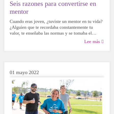
Seis razones para convertirse en
mentor
Cuando eras joven, ¿tuviste un mentor en tu vida?
¿Alguien que te recordaba constantemente tu
valor, te enseñaba las normas y se tomaba el
tiempo para escucharte? Si tu respuesta es
Lee más
afirmativa, es probable que ahora mismo estés
sonriendo y recordando con cariño una gran
lección que te enseñó tu mentor.
01 mayo 2022